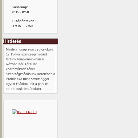
Vasárnap:
8:15 -
8:50
Elsőpénteken:
17:15 - 17:50
Hirdetés
Minden hónap első csütörtökön
17:15-kor szentségimádást
tartunk templomunkban a
Rózsafüzér Társulat
közreműködésével.
Szentségimádásunk keretében a
Prohászka Imaszövetséggel
együtt imádkozunk a papi és
szerzetesi hivatásokért.