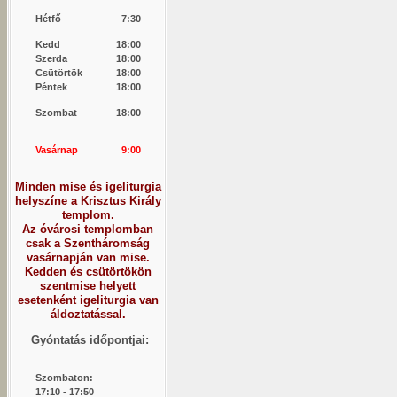
Hétfő
7:30
Kedd
18:00
Szerda
18:00
Csütörtök
18:00
Péntek
18:00
Szombat
18:00
Vasárnap
9:00
Minden mise és igeliturgia
helyszíne a Krisztus Király
templom.
Az óvárosi templomban
csak a Szentháromság
vasárnapján van mise.
Kedden és csütörtökön
szentmise helyett
esetenként igeliturgia van
áldoztatással.
Gyóntatás időpontjai:
Szombaton:
1
7:10 - 17:50