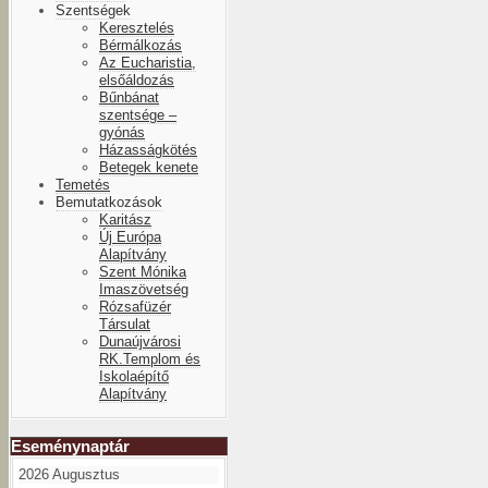
Szentségek
Keresztelés
Bérmálkozás
Az Eucharistia,
elsőáldozás
Bűnbánat
szentsége –
gyónás
Házasságkötés
Betegek kenete
Temetés
Bemutatkozások
Karitász
Új Európa
Alapítvány
Szent Mónika
Imaszövetség
Rózsafüzér
Társulat
Dunaújvárosi
RK.Templom és
Iskolaépítő
Alapítvány
Eseménynaptár
2026 Augusztus