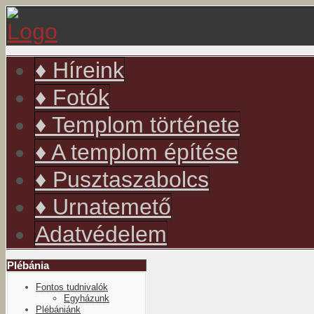
év
hónap
év
hónap
♦ Híreink
♦ Fotók
♦ Templom története
♦ A templom építése
♦ Pusztaszabolcs
♦ Urnatemető
Adatvédelem
Plébánia
Fontos tudnivalók
Egyházunk
Plébániánk