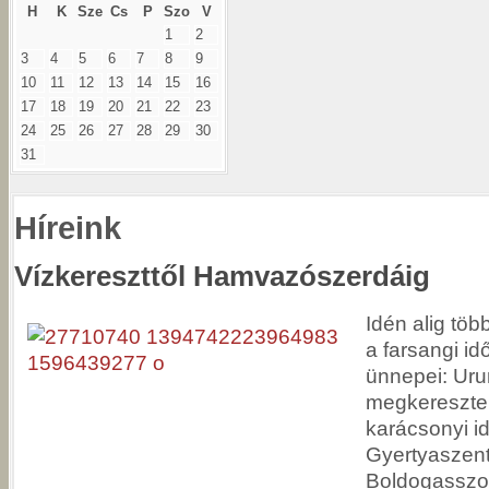
H
K
Sze
Cs
P
Szo
V
1
2
3
4
5
6
7
8
9
10
11
12
13
14
15
16
17
18
19
20
21
22
23
24
25
26
27
28
29
30
31
Híreink
Vízkereszttől Hamvazószerdáig
Idén alig töb
a farsangi id
ünnepei: Ur
megkeresztel
karácsonyi i
Gyertyaszent
Boldogasszo