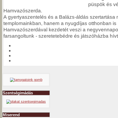
püspök és v
Hamvazószerda.
A gyertyaszentelés és a Balázs-áldás szertartása
templomainkban, hanem a nyugdíjas otthonban is s
Hamvazószerdával kezdetét veszi a negyvennapos
farsangoltunk - szeretetebédre és játszóházba hív
Szentségimádás
Miserend