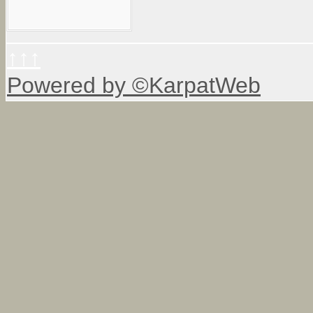
↑↑↑
Powered by ©KarpatWeb