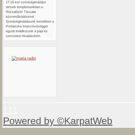
17:15-kor szentségimádást
tartunk templomunkban a
Rózsafüzér Társulat
közreműködésével.
Szentségimádásunk keretében a
Prohászka Imaszövetséggel
együtt imádkozunk a papi és
szerzetesi hivatásokért.
↑↑↑
Powered by ©KarpatWeb