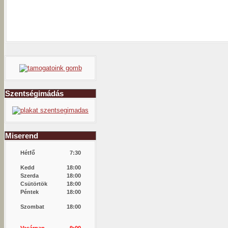
Szentségimádás
Miserend
Hétfő
7:30
Kedd
18:00
Szerda
18:00
Csütörtök
18:00
Péntek
18:00
Szombat
18:00
Vasárnap
9:00