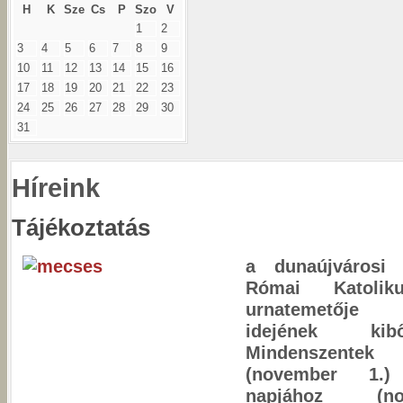
H
K
Sze
Cs
P
Szo
V
1
2
3
4
5
6
7
8
9
10
11
12
13
14
15
16
17
18
19
20
21
22
23
24
25
26
27
28
29
30
31
Híreink
Tájékoztatás
a dunaújvárosi 
Római Katolik
urnatemetője 
idejének kib
Mindenszente
(november 1.)
napjához (n