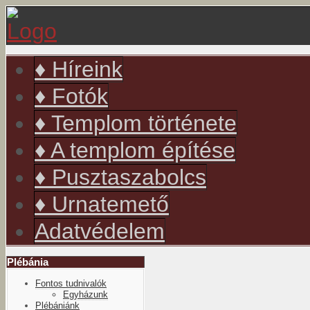
év
hónap
év
hónap
♦ Híreink
♦ Fotók
♦ Templom története
♦ A templom építése
♦ Pusztaszabolcs
♦ Urnatemető
Adatvédelem
Plébánia
Fontos tudnivalók
Egyházunk
Plébániánk