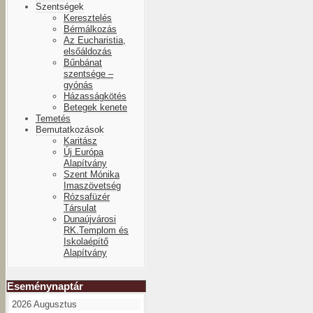
Szentségek
Keresztelés
Bérmálkozás
Az Eucharistia,
elsőáldozás
Bűnbánat
szentsége –
gyónás
Házasságkötés
Betegek kenete
Temetés
Bemutatkozások
Karitász
Új Európa
Alapítvány
Szent Mónika
Imaszövetség
Rózsafüzér
Társulat
Dunaújvárosi
RK.Templom és
Iskolaépítő
Alapítvány
Eseménynaptár
2026 Augusztus