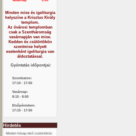
Minden mise és igeliturgia
helyszíne a Krisztus Király
templom.
Az óvárosi templomban
csak a Szentháromság
vasárnapján van mise.
Kedden és csütörtökön
szentmise helyett
esetenként igeliturgia van
áldoztatással.
Gyóntatás időpontjai:
Szombaton:
1
7:10 - 17:50
Vasárnap:
8:15 -
8:50
Elsőpénteken:
17:15 - 17:50
Hirdetés
Minden hónap első csütörtökön