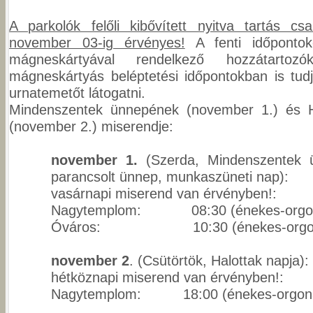
A parkolók felőli kibővített nyitva tartás cs
november 03-ig érvényes!
A fenti időponto
mágneskártyával rendelkező hozzátarto
mágneskártyás beléptetési időpontokban is tud
urnatemetőt látogatni.
Mindenszentek ünnepének (november 1.) és H
(november 2.) miserendje:
november 1.
(Szerda, Mindenszentek 
parancsolt ünnep, munkaszüneti nap):
vasárnapi miserend van érvényben!:
Nagytemplom: 08:30 (énekes-orgoná
Óváros: 10:30 (énekes-orgonás
november 2
. (Csütörtök, Halottak napja):
hétköznapi miserend van érvényben!:
Nagytemplom: 18:00 (énekes-orgoná