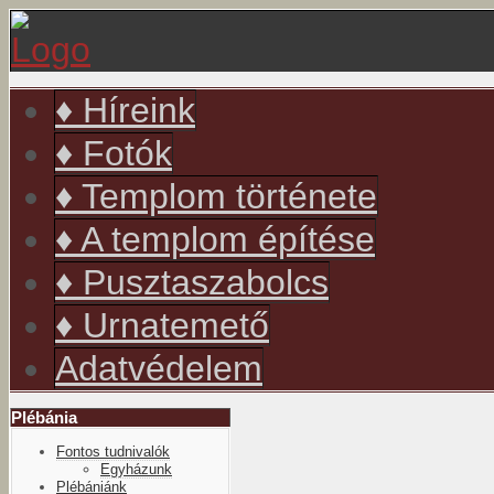
év
hónap
év
hónap
♦ Híreink
♦ Fotók
♦ Templom története
♦ A templom építése
♦ Pusztaszabolcs
♦ Urnatemető
Adatvédelem
Plébánia
Fontos tudnivalók
Egyházunk
Plébániánk