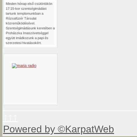
Minden hónap első csütörtökön
17:15-kor szentségimádást
tartunk templomunkban a
Rózsafüzér Társulat
közreműködésével.
Szentségimádásunk keretében a
Prohászka Imaszövetséggel
együtt imádkozunk a papi és
szerzetesi hivatásokért.
↑↑↑
Powered by ©KarpatWeb