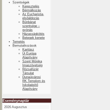
Szentségek
Keresztelés
Bérmálkozás
Az Eucharistia,
elsőáldozás
Bűnbánat
szentsége –
gyónás
Házasságkötés
Betegek kenete
Temetés
Bemutatkozások
Karitász
Új Európa
Alapítvány
Szent Mónika
Imaszövetség
Rózsafüzér
Társulat
Dunaújvárosi
RK.Templom és
Iskolaépítő
Alapítvány
Eseménynaptár
2026 Augusztus