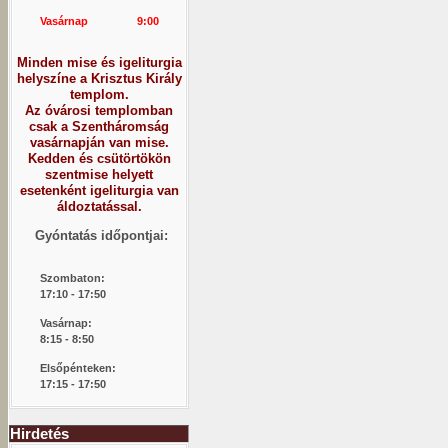
Vasárnap
9:00
Minden mise és igeliturgia
helyszíne a Krisztus Király
templom.
Az óvárosi templomban
csak a Szentháromság
vasárnapján van mise.
Kedden és csütörtökön
szentmise helyett
esetenként igeliturgia van
áldoztatással.
Gyóntatás időpontjai:
Szombaton:
1
7:10 - 17:50
Vasárnap:
8:15 -
8:50
Elsőpénteken:
17:15 - 17:50
Hirdetés