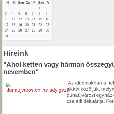
H
K
Sze
Cs
P
Szo
V
1
2
3
4
5
6
7
8
9
10
11
12
13
14
15
16
17
18
19
20
21
22
23
24
25
26
27
28
29
30
31
Híreink
"Ahol ketten vagy hárman összegyű
nevemben"
Az alábbiakban a hely
cikkét közöljük, mely
dunaújvárosi egyház
családi délutánja. For