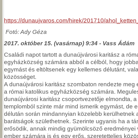
https://dunaujvaros.com/hirek/201710/ahol_ke
Fotó: Ady Géza
2017. október 15. (vasárnap) 9:34 - Vass Ádám
Családi napot tartott a dunaújvárosi karitász a róma
egyházközség számára abból a célból, hogy jobb
egymást és eltöltsenek egy kellemes délutánt, vala
közösséget.
A dunaújvárosi karitász szombaton rendezte meg e
a római katolikus egyházközség számára. Megules
dunaújvárosi karitász csoportvezetője elmondta, a 
templomból szinte már mind ismerik egymást, de eg
délután során mindannyian közelebb kerülhetnek 
barátságok születhetnek. Szerinte ugyanis ha a t
erősödik, annak mindig gyümölcsöző eredményei 
ember számára is és egy erős, szeretetteljes közös