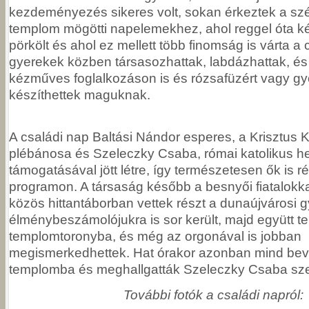
kezdeményezés sikeres volt, sokan érkeztek a sz
templom mögötti napelemekhez, ahol reggel óta k
pörkölt és ahol ez mellett több finomság is várta a 
gyerekek közben társasozhattak, labdázhattak, és 
kézműves foglalkozáson is és rózsafüzért vagy gy
készíthettek maguknak.
A családi nap Baltási Nándor esperes, a Krisztus 
plébánosa és Szeleczky Csaba, római katolikus he
támogatásával jött létre, így természetesen ők is ré
programon. A társaság később a besnyői fiatalokkal
közös hittantáborban vettek részt a dunaújvárosi 
élménybeszámolójukra is sor került, majd együtt te
templomtoronyba, és még az orgonával is jobban
megismerkedhettek. Hat órakor azonban mind bev
templomba és meghallgatták Szeleczky Csaba sze
További fotók a családi napról: