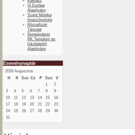
Karitász
Új Európa
Alapítvány
Szent Mónika
Imaszövetség
Rózsafüzér
Társulat
Dunaújvárosi
RK.Templom és
Iskolaépítő
Alapítvány
Eseménynaptár
2026 Augusztus
H
K
Sze
Cs
P
Szo
V
1
2
3
4
5
6
7
8
9
10
11
12
13
14
15
16
17
18
19
20
21
22
23
24
25
26
27
28
29
30
31