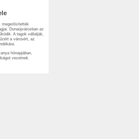
ele
, megerősítették
agjai. Dunaújvárosban az
ödik. A tagok vállalják,
zért a városért, az
ándékára.
űzanya hónapjában,
dságot vezetnek.