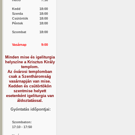
Kedd
18:00
Szerda
18:00
Csütörtök
18:00
Péntek
18:00
Szombat
18:00
Vasárnap
9:00
Minden mise és igeliturgia
helyszíne a Krisztus Király
templom.
Az óvárosi templomban
csak a Szentháromság
vasárnapján van mise.
Kedden és csütörtökön
szentmise helyett
esetenként igeliturgia van
áldoztatással.
Gyóntatás időpontjai:
Szombaton:
1
7:10 - 17:50