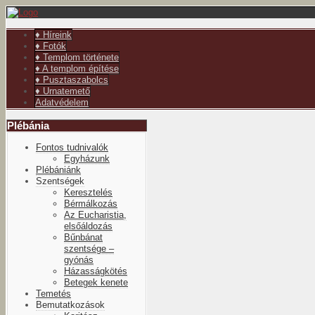
év
hónap
év
hónap
♦ Híreink
♦ Fotók
♦ Templom története
♦ A templom építése
♦ Pusztaszabolcs
♦ Urnatemető
Adatvédelem
Plébánia
Fontos tudnivalók
Egyházunk
Plébániánk
Szentségek
Keresztelés
Bérmálkozás
Az Eucharistia,
elsőáldozás
Bűnbánat
szentsége –
gyónás
Házasságkötés
Betegek kenete
Temetés
Bemutatkozások