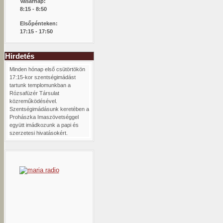
Vasárnap:
8:15 -
8:50
Elsőpénteken:
17:15 - 17:50
Hirdetés
Minden hónap első csütörtökön
17:15-kor szentségimádást
tartunk templomunkban a
Rózsafüzér Társulat
közreműködésével.
Szentségimádásunk keretében a
Prohászka Imaszövetséggel
együtt imádkozunk a papi és
szerzetesi hivatásokért.