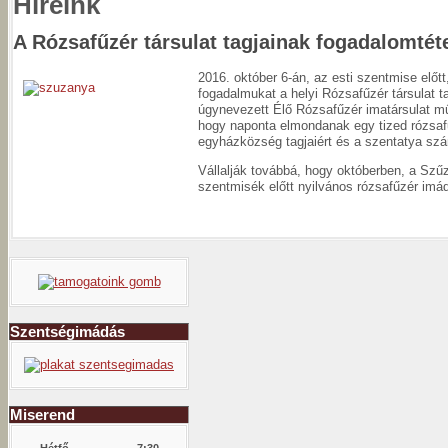
Híreink
A Rózsafűzér társulat tagjainak fogadalomtét
2016. október 6-án, az esti szentmise előtt
fogadalmukat a helyi Rózsafűzér társulat t
úgynevezett Élő Rózsafűzér imatársulat műk
hogy naponta elmondanak egy tized rózsafű
egyházközség tagjaiért és a szentatya sz
Vállalják továbbá, hogy októberben, a Sz
szentmisék előtt nyilvános rózsafűzér imá
Szentségimádás
Miserend
Hétfő
7:30