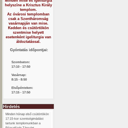
Minden mise és igeliturgia
helyszíne a Krisztus Király
templom.
Az óvárosi templomban
csak a Szentháromság
vasárnapján van mise.
Kedden és csütörtökön
szentmise helyett
esetenként igeliturgia van
áldoztatással.
Gyóntatás időpontjai:
Szombaton:
1
7:10 - 17:50
Vasárnap:
8:15 -
8:50
Elsőpénteken:
17:15 - 17:50
Hirdetés
Minden hónap első csütörtökön
17:15-kor szentségimádást
tartunk templomunkban a
Rózsafüzér Társulat