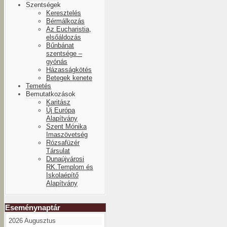
Szentségek
Keresztelés
Bérmálkozás
Az Eucharistia,
elsőáldozás
Bűnbánat
szentsége –
gyónás
Házasságkötés
Betegek kenete
Temetés
Bemutatkozások
Karitász
Új Európa
Alapítvány
Szent Mónika
Imaszövetség
Rózsafüzér
Társulat
Dunaújvárosi
RK.Templom és
Iskolaépítő
Alapítvány
Eseménynaptár
2026 Augusztus