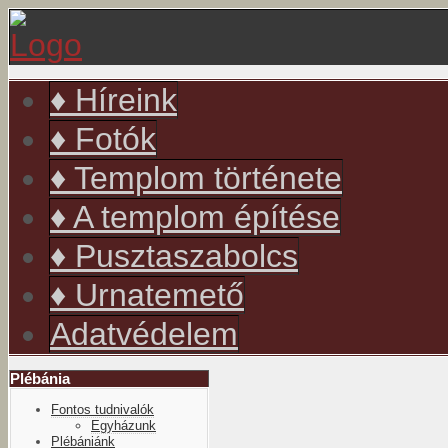
év
hónap
év
hónap
♦ Híreink
♦ Fotók
♦ Templom története
♦ A templom építése
♦ Pusztaszabolcs
♦ Urnatemető
Adatvédelem
Plébánia
Fontos tudnivalók
Egyházunk
Plébániánk