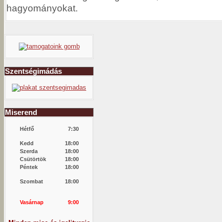
hagyományokat.
Szentségimádás
Miserend
Hétfő
7:30
Kedd
18:00
Szerda
18:00
Csütörtök
18:00
Péntek
18:00
Szombat
18:00
Vasárnap
9:00