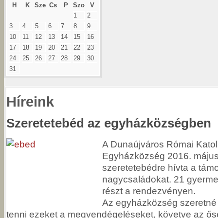
H
K
Sze
Cs
P
Szo
V
1
2
3
4
5
6
7
8
9
10
11
12
13
14
15
16
17
18
19
20
21
22
23
24
25
26
27
28
29
30
31
Híreink
Szeretetebéd az egyházközségben
A Dunaújváros Római Katol
Egyházközség 2016. május
szeretetebédre hívta a támo
nagycsaládokat. 21 gyermek 
részt a rendezvényen.
Az egyházközség szeretné
tenni ezeket a megvendégeléseket, követve az ő