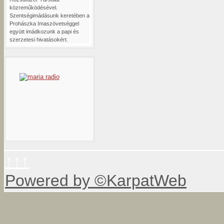
közreműködésével.
Szentségimádásunk keretében a
Prohászka Imaszövetséggel
együtt imádkozunk a papi és
szerzetesi hivatásokért.
↑↑↑
Powered by ©KarpatWeb