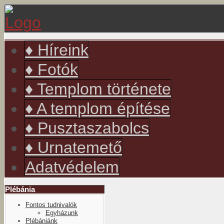
év
hónap
év
hónap
♦ Híreink
♦ Fotók
♦ Templom története
♦ A templom építése
♦ Pusztaszabolcs
♦ Urnatemető
Adatvédelem
Plébánia
Fontos tudnivalók
Egyházunk
Plébániánk