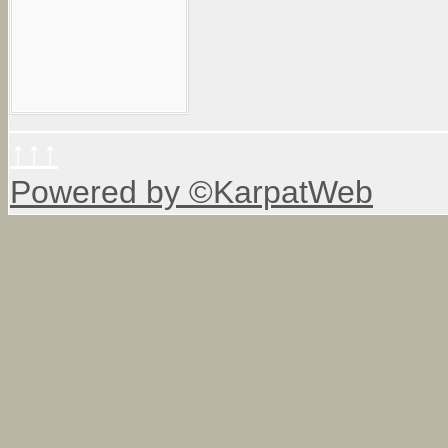
↑↑↑
Powered by ©KarpatWeb