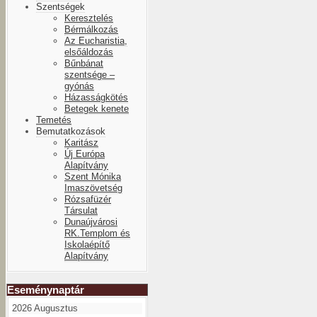
Szentségek
Keresztelés
Bérmálkozás
Az Eucharistia,
elsőáldozás
Bűnbánat
szentsége –
gyónás
Házasságkötés
Betegek kenete
Temetés
Bemutatkozások
Karitász
Új Európa
Alapítvány
Szent Mónika
Imaszövetség
Rózsafüzér
Társulat
Dunaújvárosi
RK.Templom és
Iskolaépítő
Alapítvány
Eseménynaptár
2026 Augusztus