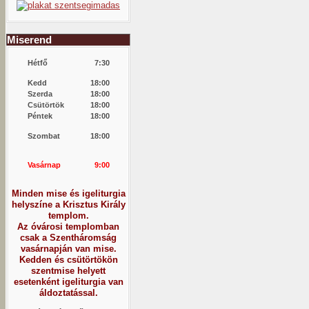
Miserend
Hétfő
7:30
Kedd
18:00
Szerda
18:00
Csütörtök
18:00
Péntek
18:00
Szombat
18:00
Vasárnap
9:00
Minden mise és igeliturgia
helyszíne a Krisztus Király
templom.
Az óvárosi templomban
csak a Szentháromság
vasárnapján van mise.
Kedden és csütörtökön
szentmise helyett
esetenként igeliturgia van
áldoztatással.