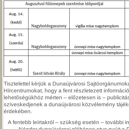
Augusztusi főünnepek szentmise időpontjai
Aug. 14.
(kedd)
Nagyboldogasszony
vigília mise nagytemplom
Aug. 15.
(szerda)
Nagyboldogasszony
ünnepi mise nagytemplom
ünnepi mise óvárosi templom
Aug. 20.
(hétfő)
Szent István Király
ünnepi mise nagytemplom
Tisztelettel kérjük a Dunaújvárosi Sajtóorgánumok
Hírcentrumokat, hogy a fent részletezett informáci
lehetőségükhöz mérten – előzetesen is – publicitást
szíveskedjenek a dunaújvárosi közvélemény tájék
érdekében.
A fentebb leírtakról – szükség esetén – további in
Nándor dunaújvárosi plébános atya nyújt a 