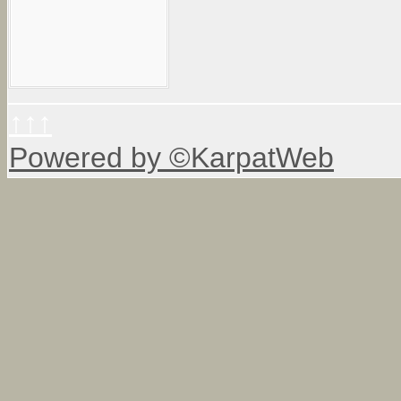
↑↑↑
Powered by ©KarpatWeb