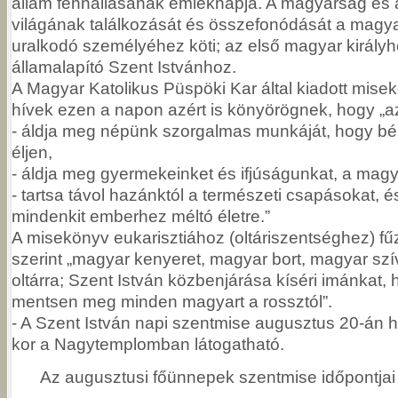
állam fennállásának emléknapja. A magyarság és a
világának találkozását és összefonódását a magy
uralkodó személyéhez köti; az első magyar királyh
államalapító Szent Istvánhoz.
A Magyar Katolikus Püspöki Kar által kiadott misek
hívek ezen a napon azért is könyörögnek, hogy „a
- áldja meg népünk szorgalmas munkáját, hogy bé
éljen,
- áldja meg gyermekeinket és ifjúságunkat, a magy
- tartsa távol hazánktól a természeti csapásokat, é
mindenkit emberhez méltó életre.”
A misekönyv eukarisztiához (oltáriszentséghez) f
szerint „magyar kenyeret, magyar bort, magyar szí
oltárra; Szent István közbenjárása kíséri imánkat,
mentsen meg minden magyart a rossztól”.
- A Szent István napi szentmise augusztus 20-án hé
kor a Nagytemplomban látogatható.
Az augusztusi főünnepek szentmise időpontjai 