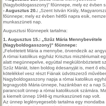
(Nagyboldogasszony)” főünnepe, mely ez évben sz
- Augusztus 20.:
„Szent István Király, Magyarors
főünnepe; mely ez évben hétfői napra esik, nemze
munkaszüneti nap.
Augusztusi főünnepek tartalma:
1. Augusztus 15.: „Szűz Mária Mennybevétele
(Nagyboldogasszony)” főünnepe:
„Felvétetett Mária a mennybe, örvendezik az angy
A római katolikus egyház Krisztus misztériumait eg
alatt megünnepelve, egyúttal megkülönböztetett szer
Szűz Máriát, Isten boldog édesanyját is, mert ő els
kötelékkel vesz részt Fiának üdvötszerző művébe
Nagyboldogasszony napja a római katolikus egyhá
legnagyobb Mária-ünnepe, hazánkban ez a nap Sz
parancsolt ünnep a római katolikusok számára. M
a kiemelt ünnep 1948-ig munkaszüneti nap volt.
Az ünnep leglényegesebb tartalma egy mondatba sűr