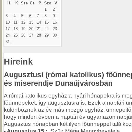
H
K
Sze
Cs
P
Szo
V
1
2
3
4
5
6
7
8
9
10
11
12
13
14
15
16
17
18
19
20
21
22
23
24
25
26
27
28
29
30
31
Híreink
Augusztusi (római katolikus) főünne
és miserendje Dunaújvárosban
A római katolikus egyház a nyári hónapokra is meg
főünnepeket, így augusztusra is. Ezek a naptári 
különböznek az év más mozgó egyházi ünnepeitől (
hogy minden évben a naptári év ugyanazon napjá
Augusztus hónapban két ilyen főünneppel találkoz
- Augusztus 15.:
„Szűz Mária Mennybevétele