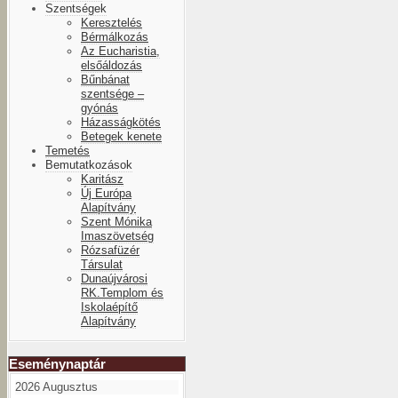
Szentségek
Keresztelés
Bérmálkozás
Az Eucharistia,
elsőáldozás
Bűnbánat
szentsége –
gyónás
Házasságkötés
Betegek kenete
Temetés
Bemutatkozások
Karitász
Új Európa
Alapítvány
Szent Mónika
Imaszövetség
Rózsafüzér
Társulat
Dunaújvárosi
RK.Templom és
Iskolaépítő
Alapítvány
Eseménynaptár
2026 Augusztus