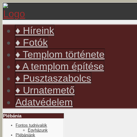
év
hónap
év
hónap
♦ Híreink
♦ Fotók
♦ Templom története
♦ A templom építése
♦ Pusztaszabolcs
♦ Urnatemető
Adatvédelem
Plébánia
Fontos tudnivalók
Egyházunk
Plébániánk