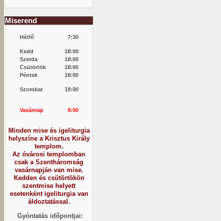
Miserend
Hétfő
7:30
Kedd
18:00
Szerda
18:00
Csütörtök
18:00
Péntek
18:00
Szombat
18:00
Vasárnap
9:00
Minden mise és igeliturgia
helyszíne a Krisztus Király
templom.
Az óvárosi templomban
csak a Szentháromság
vasárnapján van mise.
Kedden és csütörtökön
szentmise helyett
esetenként igeliturgia van
áldoztatással.
Gyóntatás időpontjai: