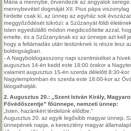
Mária a mennybe, örvendezik az angyalok serege.
mennybevétel dogmáját XII. Pius pápa viszonylag
hirdette csak ki, az ünnep az egyház sok évszázad
meggyőződését tükrözi: a Szűzanyát földi életéne
Isten egyedülálló módon megdicsőítette azzal, hog
emelte, és a Szűzanyának ez az ünnepe azt kell j
hogy a feltámadás után testünknek is része lesz a
boldogságban.
- A Nagyboldogasszony napi szentmiséket a hívek
augusztus 14-én kedd este 18:00 órakor a Nagyt
valamint augusztus 15-én szerda délelőtt 8:30-kor
Nagytemplomban és szerda este 18:00-kor az Óv
látogathatják.
2. Augusztus 20.: „Szent István Király, Magyar
Fővédőszentje” főünnepe, nemzeti ünnep:
„Isten, hazánkért térdelünk elődbe.”
Augusztus 20. az egyik legősibb magyar ünnep, Sze
ünnepének napja, a keresztény magyar államalapí