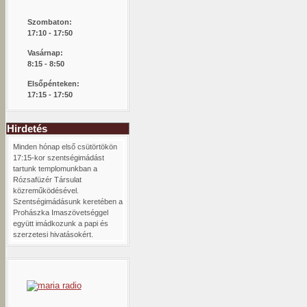
Szombaton:
1
7:10 - 17:50
Vasárnap:
8:15 -
8:50
Elsőpénteken:
17:15 - 17:50
Hirdetés
Minden hónap első csütörtökön
17:15-kor szentségimádást
tartunk templomunkban a
Rózsafüzér Társulat
közreműködésével.
Szentségimádásunk keretében a
Prohászka Imaszövetséggel
együtt imádkozunk a papi és
szerzetesi hivatásokért.